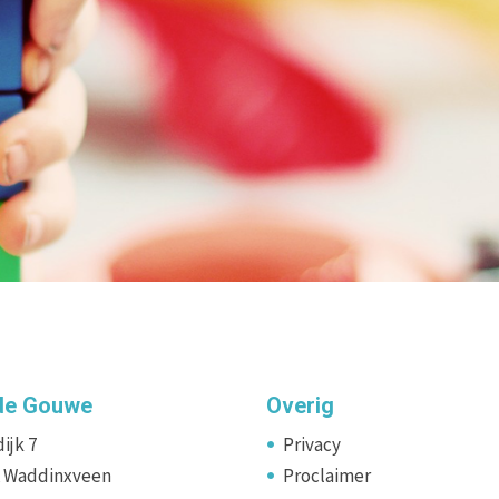
de Gouwe
Overig
ijk 7
Privacy
A Waddinxveen
Proclaimer